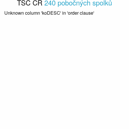
TSČ ČR
240 pobočných spolků
předchozí
◀︎
další
▶︎
Unknown column 'koDESC' in 'order clause'