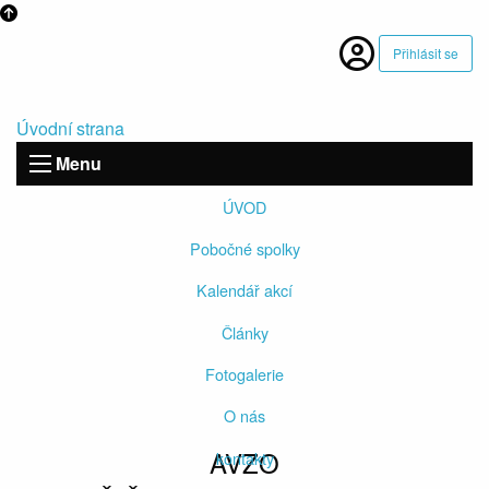
Přihlásit se
Úvodní strana
Menu
ÚVOD
Pobočné spolky
Kalendář akcí
Články
Fotogalerie
O nás
AVZO
kontakty