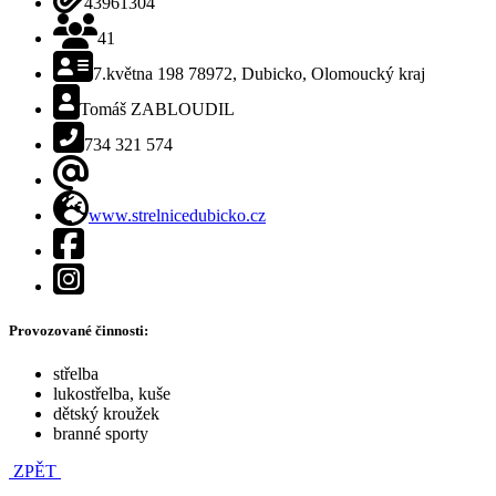
43961304
Počet členů
41
Adresa, psč, kraj
7.května 198 78972, Dubicko, Olomoucký kraj
Kontaktní osoba
Tomáš ZABLOUDIL
Telefon
734 321 574
E-mail
Web
www.strelnicedubicko.cz
Facebook
Instagram
Provozované činnosti:
střelba
lukostřelba, kuše
dětský kroužek
branné sporty
ZPĚT