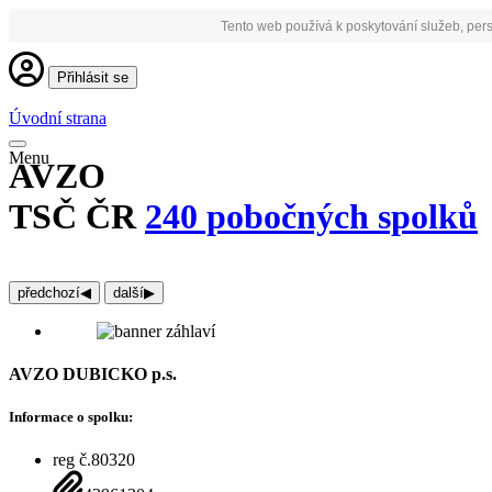
Tento web používá k poskytování služeb, pers
Přihlásit se
Úvodní strana
Menu
AVZO
TSČ ČR
240 pobočných spolků
předchozí
◀︎
další
▶︎
AVZO DUBICKO p.s.
Informace o spolku:
reg č.80320
IČO