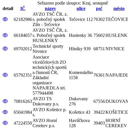
Seřazeno podle sloupce: Kraj, sestupně
detail
IČ
název
ulice
psč
město
AVZO TSČ ČR, z.
detail základní organizace
62182986
s. pobočný spolek
Tečovice 112
76302
TEČOVIC
Zlín - Tečovice
AVZO TSČ ČR, z.
detail základní organizace
66184657
s. Pobočný spolek
Huslenky 36
75602
HUSLENK
HUSLENKY
Technické sporty
detail základní organizace
69702012
Hliníky 939
68751
NIVNICE
Nivnice
Asociace
víceúčelových ZO
technických sportů
a činností ČR,
Komenského
detail základní organizace
65792351
76361
NAPAJED
Základní
1158
organizace
NAPAJEDLA tel.
577944498
AVZO TS
Dukovany
detail základní organizace
70816263
67556
DUKOVA
Dukovany p.s.
276
AVZO Košetice p.
detail základní organizace
65041984
Košetice 43
39422
KOŠETICE
s.
AVZO Horní
Havlíčkova
HORNÍ
detail základní organizace
47224550
39403
Cerekev p.s.
128
CEREKEV