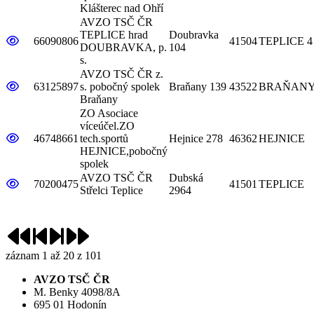
Klášterec nad Ohří
AVZO TSČ ČR
TEPLICE hrad
Doubravka
detail základní organizace
66090806
41504
TEPLICE 4
DOUBRAVKA, p.
104
s.
AVZO TSČ ČR z.
detail základní organizace
63125897
s. pobočný spolek
Braňany 139
43522
BRAŇAN
Braňany
ZO Asociace
víceúčel.ZO
detail základní organizace
46748661
tech.sportů
Hejnice 278
46362
HEJNICE
HEJNICE,pobočný
spolek
AVZO TSČ ČR
Dubská
detail základní organizace
70200475
41501
TEPLICE
Střelci Teplice
2964
Na první stránku
Předchozí
Další
Na poslední stránku
záznam 1 až 20 z 101
AVZO TSČ ČR
M. Benky 4098/8A
695 01 Hodonín