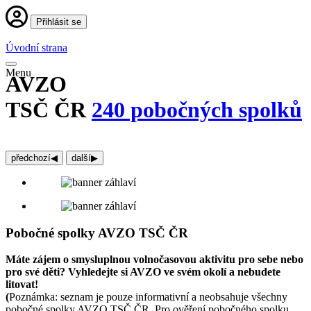
Přihlásit se
Úvodní strana
Menu
AVZO
TSČ ČR
240 pobočných spolků
předchozí
◀︎
další
▶︎
Pobočné spolky AVZO TSČ ČR
Máte zájem o smysluplnou volnočasovou aktivitu pro sebe nebo
pro své děti? Vyhledejte si AVZO ve svém okolí a nebudete
litovat!
(
Poznámka: seznam je pouze informativní a neobsahuje všechny
pobočné spolky AVZO TSČ ČR. Pro ověření pobočného spolku