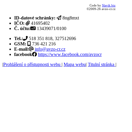
Code by
Slavik.biz
©2009-26 avzo-cr.cz
ID-datové schránky:
8ng8mxt
IČO:
41695402
Č. účtu:
13439071/0100
Tel.:
518 351 818, 327512696
GSM:
736 421 216
E-mail:
info@avzo-cr.cz
facebook
https://www.facebook.com/avzocr
|
Prohlášení o přístupnosti webu
|
Mapa webu
|
Titulní stránka
|