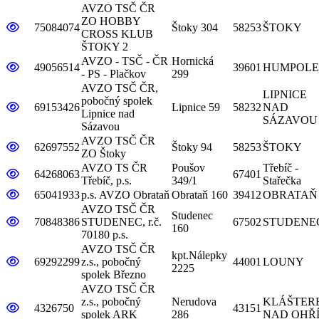
AVZO TSČ ČR
ZO HOBBY
detail základní organizace
75084074
Štoky 304
58253
ŠTOKY
CROSS KLUB
ŠTOKY 2
AVZO - TSČ - ČR
Hornická
detail základní organizace
49056514
39601
HUMPOLE
- PS - Plačkov
299
AVZO TSČ ČR,
LIPNICE
pobočný spolek
detail základní organizace
69153426
Lipnice 59
58232
NAD
Lipnice nad
SÁZAVOU
Sázavou
AVZO TSČ ČR
detail základní organizace
62697552
Štoky 94
58253
ŠTOKY
ZO Štoky
AVZO TS ČR
Poušov
Třebíč -
detail základní organizace
64268063
67401
Třebíč, p.s.
349/1
Stařečka
detail základní organizace
65041933
p.s. AVZO Obrataň
Obrataň 160
39412
OBRATAŇ
AVZO TSČ ČR
Studenec
detail základní organizace
70848386
STUDENEC, r.č.
67502
STUDENE
160
70180 p.s.
AVZO TSČ ČR
kpt.Nálepky
detail základní organizace
69292299
z.s., pobočný
44001
LOUNY
2225
spolek Březno
AVZO TSČ ČR
z.s., pobočný
Nerudova
KLÁŠTER
detail základní organizace
4326750
43151
spolek ARK
286
NAD OHŘ