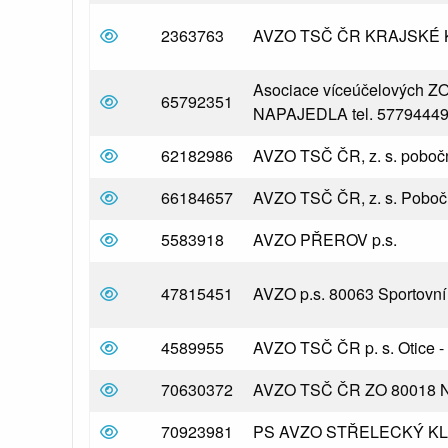
detail základní organizace
2363763
AVZO TSČ ČR KRAJSKÉ KO
Asociace víceúčelových ZO 
detail základní organizace
65792351
NAPAJEDLA tel. 5779444
detail základní organizace
62182986
AVZO TSČ ČR, z. s. pobočný
detail základní organizace
66184657
AVZO TSČ ČR, z. s. Pobo
detail základní organizace
5583918
AVZO PŘEROV p.s.
detail základní organizace
47815451
AVZO p.s. 80063 Sportovní 
detail základní organizace
4589955
AVZO TSČ ČR p. s. Otice - k
detail základní organizace
70630372
AVZO TSČ ČR ZO 80018 Ne
detail základní organizace
70923981
PS AVZO STŘELECKÝ K