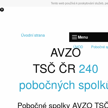
Tento web používá k poskytování služeb, pe
Úvodní strana
Menu
AVZO
ÚVOD
Pobočné s
TSČ ČR
240
pobočných spolk
Pobočné spolky AVZO TS