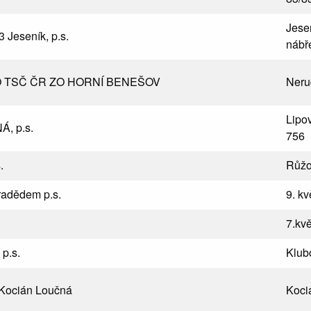
Jese
 Jeseník, p.s.
nábř
 TSČ ČR ZO HORNÍ BENEŠOV
Neru
Lipo
, p.s.
756
.
Růžo
adědem p.s.
9. k
7.kv
p.s.
Klub
Kocián Loučná
Koci