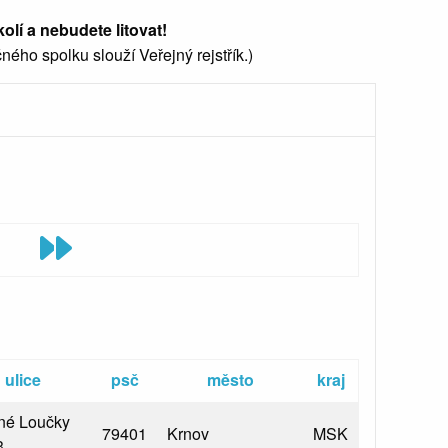
lí a nebudete litovat!
o spolku slouží Veřejný rejstřík.)
Na poslední stránku
ulice
psč
město
kraj
né Loučky
79401
Krnov
MSK
3