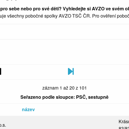
ro sebe nebo pro své děti? Vyhledejte si AVZO ve svém oko
je všechny pobočné spolky AVZO TSČ ČR. Pro ověření pobočnéh
Předchozí
Další
záznam 1 až 20 z 101
Seřazeno podle sloupce: PSČ, sestupně
název
Krás
.s.
83/8