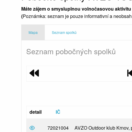
Máte zájem o smysluplnou volnočasovou aktivitu p
(
Poznámka: seznam je pouze informativní a neobsahu
Mapa
Seznam spolků
Seznam pobočných spolků
Na první stránku
detail
IČ
detail základní organizace
72021004
AVZO Outdoor klub Krnov, p