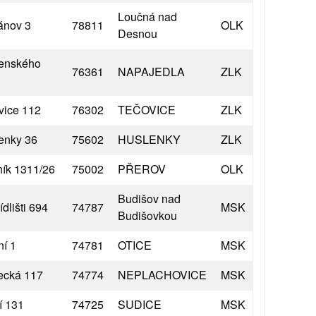
Loučná nad
ánov 3
78811
OLK
Desnou
enského
76361
NAPAJEDLA
ZLK
vice 112
76302
TEČOVICE
ZLK
enky 36
75602
HUSLENKY
ZLK
ník 1311/26
75002
PŘEROV
OLK
Budišov nad
dlišti 694
74787
MSK
Budišovkou
ní 1
74781
OTICE
MSK
cká 117
74774
NEPLACHOVICE
MSK
í 131
74725
SUDICE
MSK