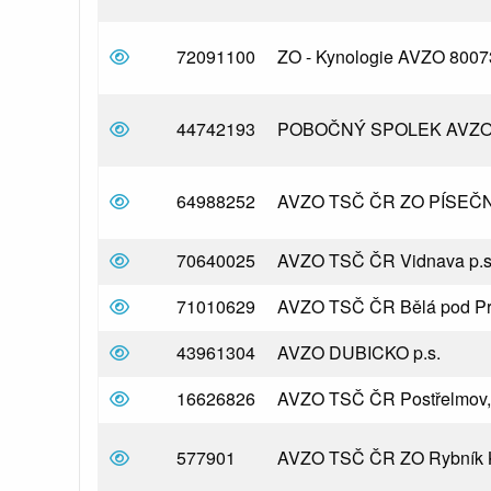
detail základní organizace
72091100
ZO - Kynologie AVZO 80073
detail základní organizace
44742193
POBOČNÝ SPOLEK AVZO
detail základní organizace
64988252
AVZO TSČ ČR ZO PÍSEČNÁ
detail základní organizace
70640025
AVZO TSČ ČR Vidnava p.s
detail základní organizace
71010629
AVZO TSČ ČR Bělá pod Pr
detail základní organizace
43961304
AVZO DUBICKO p.s.
detail základní organizace
16626826
AVZO TSČ ČR Postřelmov, 
detail základní organizace
577901
AVZO TSČ ČR ZO Rybník 