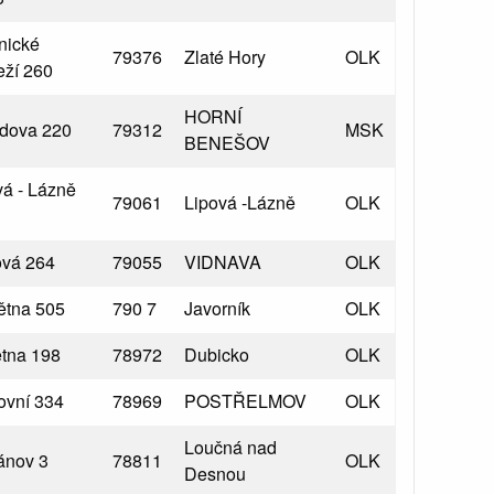
nické
79376
Zlaté Hory
OLK
eží 260
HORNÍ
dova 220
79312
MSK
BENEŠOV
vá - Lázně
79061
Lipová -Lázně
OLK
vá 264
79055
VIDNAVA
OLK
větna 505
790 7
Javorník
OLK
ětna 198
78972
Dubicko
OLK
ovní 334
78969
POSTŘELMOV
OLK
Loučná nad
ánov 3
78811
OLK
Desnou