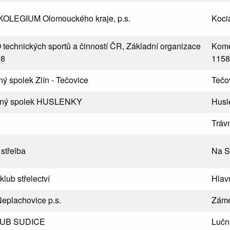
LEGIUM Olomouckého kraje, p.s.
Koci
technických sportů a činností ČR, Základní organizace
Kom
98
1158
 spolek Zlín - Tečovice
Tečo
čný spolek HUSLENKY
Husl
Tráv
střelba
Na Sí
lub střelectví
Hlav
plachovice p.s.
Záme
LUB SUDICE
Lučn